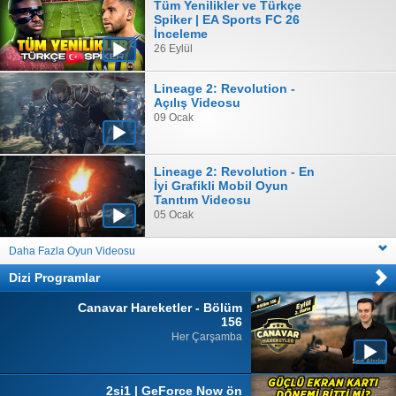
Tüm Yenilikler ve Türkçe
Spiker | EA Sports FC 26
İnceleme
26 Eylül
Lineage 2: Revolution -
Açılış Videosu
09 Ocak
Lineage 2: Revolution - En
İyi Grafikli Mobil Oyun
Tanıtım Videosu
05 Ocak
Daha Fazla Oyun Videosu
Dizi Programlar
Canavar Hareketler - Bölüm
156
Her Çarşamba
2si1 | GeForce Now ön