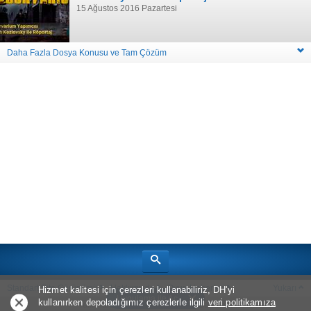
15 Ağustos 2016 Pazartesi
Daha Fazla Dosya Konusu ve Tam Çözüm
Standart Site Görünümü
Hakkımızda
Oyun Haberleri
Yukarı
Hizmet kalitesi için çerezleri kullanabiliriz, DH'yi
Uygulama ile Aç
kullanırken depoladığımız çerezlerle ilgili
veri politikamıza
Telif Hakkı © 2026
Bölüm Sonu Canavarı