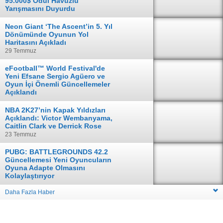
95.000$ Ödül Havuzlu
Yarışmasını Duyurdu
04 Ağustos
Neon Giant ‘The Ascent’in 5. Yıl
Dönümünde Oyunun Yol
Haritasını Açıkladı
29 Temmuz
eFootball™ World Festival'de
Yeni Efsane Sergio Agüero ve
Oyun İçi Önemli Güncellemeler
Açıklandı
28 Temmuz
NBA 2K27’nin Kapak Yıldızları
Açıklandı: Victor Wembanyama,
Caitlin Clark ve Derrick Rose
23 Temmuz
PUBG: BATTLEGROUNDS 42.2
Güncellemesi Yeni Oyuncuların
Oyuna Adapte Olmasını
Kolaylaştırıyor
16 Temmuz
Daha Fazla Haber