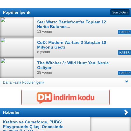
Popüler İçerik
Son 3 Gün
Star Wars: Battlefront'ta Toplam 12
Harita Bulunac...
13 yorum
HABER
CoD: Modern Warfare 3 Satışları 10
Milyonu Geçti
6 yorum
HABER
The Witcher 3: Wild Hunt Yeni Nesle
Geliyor
28 yorum
HABER
Daha Fazla Popüler İçerik
Haberler
Krafton ve Curseforge, PUBG:
Playgrounds Çıkışı Öncesinde