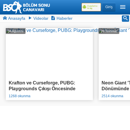
Uygulama
Giriş
ile
aç
Anasayfa
Videolar
Haberler
04 Ağustos
29 Temmuz
Krafton ve Curseforge, PUBG:
Neon Giant ‘T
Playgrounds Çıkışı Öncesinde
Dönümünde O
95.000$ Ödül Havuzlu Yarışmasını
Açıkladı
1268 okunma
2514 okunma
Duyurdu