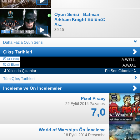
Oyun Serisi - Batman
Arkham Knight Bölüm2:
Ar...
39:15
Daha Fazla Oyun Serisi
Çıkış Tarihleri
(3 Ekim)
A.W.O.L.
PC
(3 Ekim)
A.W.O.L
PC
Yakında Çıkanlar
En Son Çıkanlar
Tüm Çıkış Tarihleri
İnceleme
ve
Ön İncelemeler
Pixel Piracy
22 Eylül 2014 Pazartesi
7,0
World of Warships Ön İnceleme
18 Eylül 2014 Perşembe