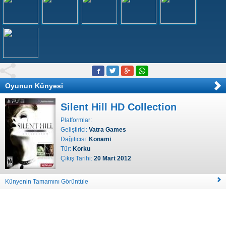
Oyunun Künyesi
Silent Hill HD Collection
Platformlar:
Geliştirici:
Vatra Games
Dağıtıcısı:
Konami
Tür:
Korku
Çıkış Tarihi:
20 Mart 2012
Künyenin Tamamını Görüntüle