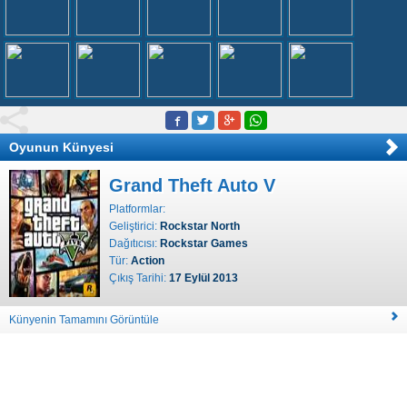
Oyunun Künyesi
Grand Theft Auto V
Platformlar:
Geliştirici:
Rockstar North
Dağıtıcısı:
Rockstar Games
Tür:
Action
Çıkış Tarihi:
17 Eylül 2013
Künyenin Tamamını Görüntüle