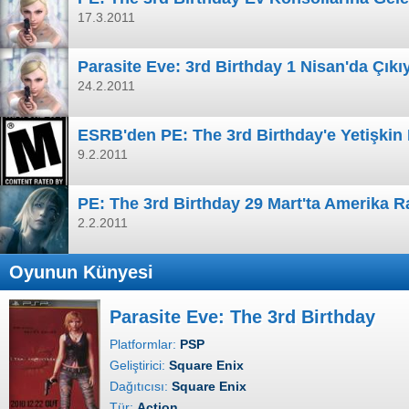
17.3.2011
Parasite Eve: 3rd Birthday 1 Nisan'da Çıkı
24.2.2011
ESRB'den PE: The 3rd Birthday'e Yetişki
9.2.2011
PE: The 3rd Birthday 29 Mart'ta Amerika R
2.2.2011
Oyunun Künyesi
Parasite Eve: The 3rd Birthday
Platformlar:
PSP
Geliştirici:
Square Enix
Dağıtıcısı:
Square Enix
Tür:
Action