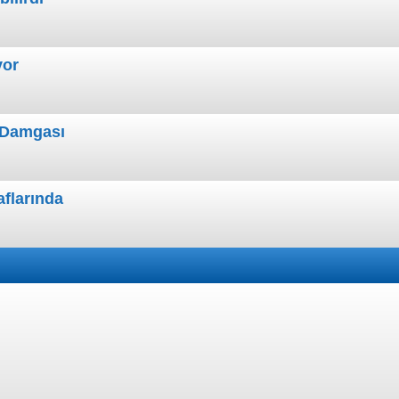
yor
n Damgası
aflarında