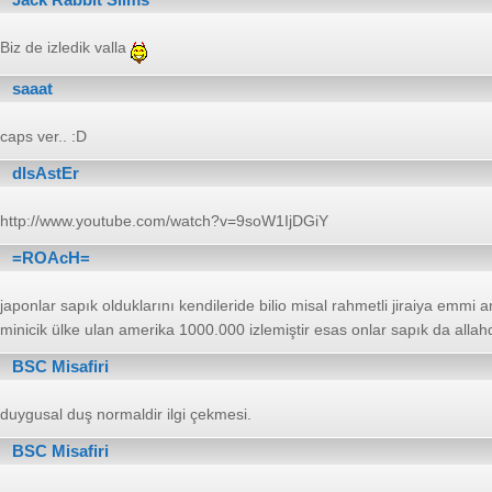
Biz de izledik valla
saaat
caps ver.. :D
dIsAstEr
http://www.youtube.com/watch?v=9soW1IjDGiY
=ROAcH=
japonlar sapık olduklarını kendileride bilio misal rahmetli jiraiya emm
minicik ülke ulan amerika 1000.000 izlemiştir esas onlar sapık da all
BSC Misafiri
duygusal duş normaldir ilgi çekmesi.
BSC Misafiri