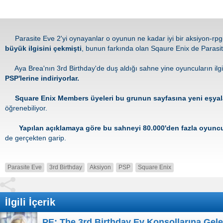
Parasite Eve 2'yi oynayanlar o oyunun ne kadar iyi bir aksiyon-rpg-
büyük ilgisini çekmişti
, bunun farkında olan Sqaure Enix de Parasi
Aya Brea'nın 3rd Birthday'de duş aldığı sahne yine oyuncuların ilgis
PSP'lerine indiriyorlar.
Square Enix Members üyeleri bu grunun sayfasına yeni eşyaları v
öğrenebiliyor.
Yapılan açıklamaya göre bu sahneyi 80.000'den fazla oyuncu
de gerçekten garip.
Parasite Eve
3rd Birthday
Aksiyon
PSP
Square Enix
İlgili İçerik
PE: The 3rd Birthday Ev Konsollarına Geleb