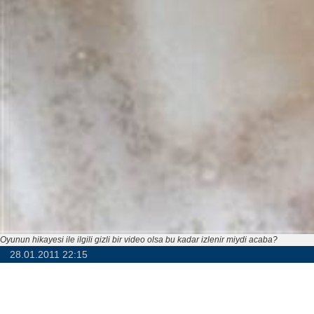
Oyunun hikayesi ile ilgili gizli bir video olsa bu kadar izlenir miydi acaba?
28.01.2011 22:15