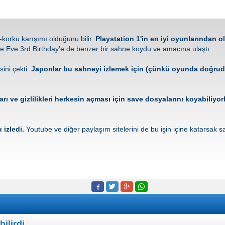
korku karışımı olduğunu bilir.
Playstation 1'in en iyi oyunlarından 
te Eve 3rd Birthday'e de benzer bir sahne koydu ve amacına ulaştı.
ini çekti.
Japonlar bu sahneyi izlemek için (çünkü oyunda doğruda
e gizlilikleri herkesin açması için save dosyalarını koyabiliyor
 izledi.
Youtube ve diğer paylaşım sitelerini de bu işin içine katarsak 
ilirdi