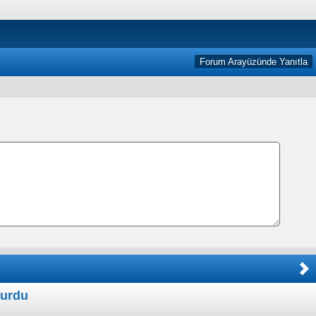
Forum Arayüzünde Yanıtla
yurdu