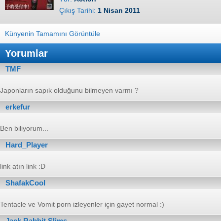
Çıkış Tarihi:
1 Nisan 2011
Künyenin Tamamını Görüntüle
Yorumlar
TMF
Japonların sapık olduğunu bilmeyen varmı ?
erkefur
Ben biliyorum...
Hard_Player
link atın link :D
ShafakCool
Tentacle ve Vomit porn izleyenler için gayet normal :)
Jack Rabbit Slims