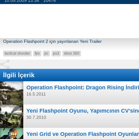
10.05.2009 13:38
20476
Operation Flashpoint 2 için yayınlanan Yeni Trailer
tactical shooter
fps
pc
ps3
xbox 360
İlgili İçerik
Operation Flashpoint: Dragon Rising İndi
16.5.2011
Yeni Flashpoint Oyunu, Yapımcının CV'sin
30.7.2010
Yeni Grid ve Operation Flashpoint Oyunlar