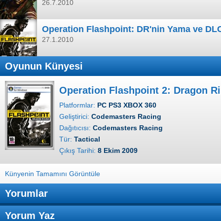
26.7.2010
Operation Flashpoint: DR'nin Yama ve DLC'
27.1.2010
Oyunun Künyesi
Operation Flashpoint 2: Dragon R
Platformlar:
PC PS3 XBOX 360
Geliştirici:
Codemasters Racing
Dağıtıcısı:
Codemasters Racing
Tür:
Tactical
Çıkış Tarihi:
8 Ekim 2009
Künyenin Tamamını Görüntüle
Yorumlar
Yorum Yaz