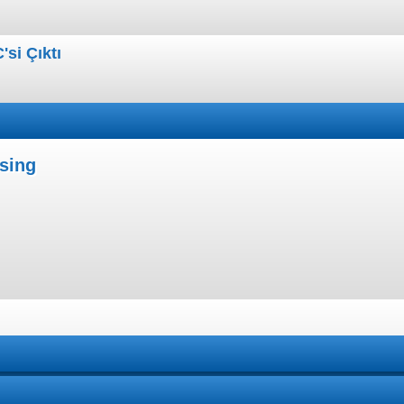
si Çıktı
ising