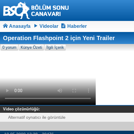
Anasayfa
Videolar
Haberler
Operation Flashpoint 2 için Yeni Trailer
0 yorum
Künye Özeti
İlgili İçerik
Video çözünürlüğü:
Alternatif oynatıcı ile görüntüle