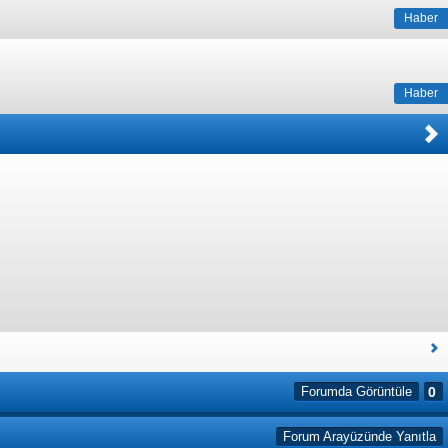
Haber
Haber
Forumda Görüntüle
0
Forum Arayüzünde Yanıtla