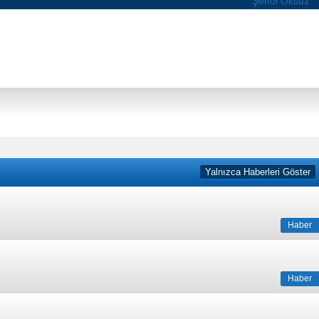
Şenol Öksüz
Yalnızca Haberleri Göster
Haber
Haber