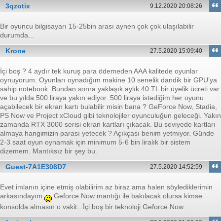
3qzotix
9.12.2020 20:08:26
Bir oyuncu bilgisayarı 15-25bin arası aynen çok çok ulaşılabilir
durumda...
Krone
27.5.2020 15:09:40
İçi boş ? 4 aydır tek kuruş para ödemeden AAA kalitede oyunlar
oynuyorum. Oyunları oynadığım makine 10 senelik dandik bir GPU’ya
sahip notebook. Bundan sonra yaklaşık aylık 40 TL bir üyelik ücreti var
ve bu yılda 500 liraya yakın ediyor. 500 liraya istediğim her oyunu
açabilecek bir ekran kartı bulabilir misin bana ? GeForce Now, Stadia,
PS Now ve Project xCloud gibi teknolojiler oyunculuğun geleceği. Yakın
zamanda RTX 3000 serisi ekran kartları çıkacak. Bu seviyede kartları
almaya hangimizin parası yetecek ? Açıkçası benim yetmiyor. Günde
2-3 saat oyun oynamak için minimum 5-6 bin liralık bir sistem
dizemem. Mantıksız bir şey bu.
Guest-7A1E308D7
27.5.2020 14:52:59
Evet imlanın içine etmiş olabilirim az biraz ama halen söylediklerimin
arkasındayım
Geforce Now mantığı ile bakılacak olursa kimse
konsolda almasın o vakit...İçi boş bir teknoloji Geforce Now.