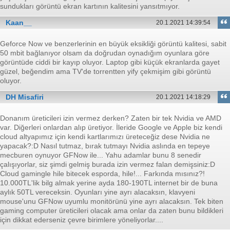
sundukları görüntü ekran kartının kalitesini yansıtmıyor.
Kaan__
20.1.2021 14:39:54
Geforce Now ve benzerlerinin en büyük eksikliği görüntü kalitesi, sabit
50 mbit bağlanıyor olsam da doğrudan oynadığım oyunlara göre
görüntüde ciddi bir kayıp oluyor. Laptop gibi küçük ekranlarda gayet
güzel, beğendim ama TV'de torrentten yify çekmişim gibi görüntü
oluyor.
DH Misafiri
20.1.2021 14:18:29
Donanım üreticileri izin vermez derken? Zaten bir tek Nvidia ve AMD
var. Diğerleri onlardan alıp üretiyor. İleride Google ve Apple biz kendi
cloud altyapımız için kendi kartlarımızı üreteceğiz dese Nvidia ne
yapacak?:D Nasıl tutmaz, bırak tutmayı Nvidia aslında en tepeye
mecburen oynuyor GFNow ile... Yahu adamlar bunu 8 senedir
çalışıyorlar, siz şimdi gelmiş burada izin vermez falan demişsiniz:D
Cloud gamingle hile bitecek esporda, hile!... Farkında mısınız?!
10.000TL'lik bilg almak yerine ayda 180-190TL internet bir de buna
aylık 50TL vereceksin. Oyunları yine ayrı alacaksın, klavyeni
mouse'unu GFNow uyumlu monitörünü yine ayrı alacaksın. Tek biten
gaming computer üreticileri olacak ama onlar da zaten bunu bildikleri
için dikkat ederseniz çevre birimlere yöneliyorlar....