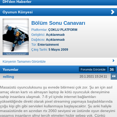
DH'den Haberler
Oyunun Künyesi
Bölüm Sonu Canavarı
Platformlar:
ÇOKLU PLATFORM
Geliştirici:
Açıklanmadı
Dağıtıcısı:
Açıklanmadı
Tür:
Entertainment
Çıkış Tarihi:
5 Mayıs 2009
Künyenin Tamamını Görüntüle
Yorumlar
36
Forumda Görüntüle
relling
20.1.2021 15:24:11
Masaüstü oyunculuksunu şu evrede bitirmesi çok zor. Şu an için asıl
amaç ekran kartı vs almayan laptop ile kötü oyunculuk deneyimine
sahip insanlara ulaşmak. 7-8 yıl içinde internet bağlantıları
yükseldiğinde direkt olarak pixel streaming yapmaya başladıklarında
çoğu kişi gfn gibi servisleri kullanmaya başlayacaktır. Şu anki haliyle
masaüstünde en azından rtx 2060 seviyesi ve üstünde oyun deneyimi
yaşamış insanların gfnyi tercih etmeleri hiçbir sebep yok. Çünkü