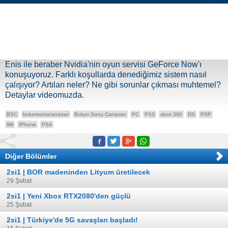
Enis ile beraber Nvidia'nin oyun servisi GeForce Now'ı
konuşuyoruz. Farklı koşullarda denediğimiz sistem nasıl
çalışıyor? Artıları neler? Ne gibi sorunlar çıkması muhtemel?
Detaylar videomuzda.
BSC
bolumsonucanavari
Bolum Sonu Canavarı
PC
PS3
xbox 360
DS
PSP
Wii
IPhone
PS4
Diğer Bölümler
2si1 | BOR madeninden Lityum üretilecek
29 Şubat
2si1 | Yeni Xbox RTX2080'den güçlü
25 Şubat
2si1 | Türkiye'de 5G savaşları başladı!