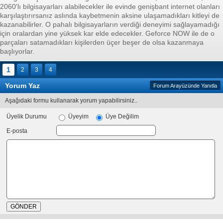
2060'lı bilgisayarları alabilecekler ile evinde genişbant internet olanları
karşılaştırırsanız aslında kaybetmenin aksine ulaşamadıkları kitleyi de
kazanabilirler. O pahalı bilgisayarların verdiği deneyimi sağlayamadığı
için oralardan yine yüksek kar elde edecekler. Geforce NOW ile de o
parçaları satamadıkları kişilerden üçer beşer de olsa kazanmaya
başlıyorlar.
1
2
3
4
Yorum Yaz
Forum Arayüzünde Yanıtla
Aşağıdaki formu kullanarak yorum yapabilirsiniz..
Üyelik Durumu
Üyeyim
Üye Değilim
E-posta