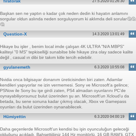
fıratorak
27.5.2020 01:26:30
Başkan sen ne yaptın o kadar çok neden dedin ki hayatın anlamını
sorgular oldun aslında neden sorguluyorum ki aklımda deli sorular🤔🤔
🤔
Question-X
14.3.2020 13:01:49
Hikaye bu işler , benim local imde çalışan 4K ULTRA "N/A MBPS"
kaliteyi "0 MS" tepkiselliği sunabilse bile hikaye zira olay sadece kalite
değil , casual ın dibi bir takım kitle tercih edebilir.
gyulanemeth
6.3.2020 10:55:08
Nvidia onca bilgisayar donanım üreticisinden biri zaten. Adamlar
kendileri yapıyorlar ne izin vermemesi. Sony ve Microsoft’a gelince;
PSNow ile Sony bu işe girdi zaten, PS4 almadan oyunlarını PC’de
oynayabiliyorsunuz bulut üzerinden şu an. Microsoft’un Xcloud’u da
betada, bu sene sonuna kadar çıkmış olacak, Xbox ve Gamepass
oyunları da bulut üzerinden oynanabilecek.
Hümiyettin
6.3.2020 04:00:19
Daha geçenlerde Microsoft'un kendisi bu işin oyunculuğun geleceği
olduğunu açıkladı. Bahsettiğiniz 144 Hz monitörlü, 16 GB RAM'li, GTX