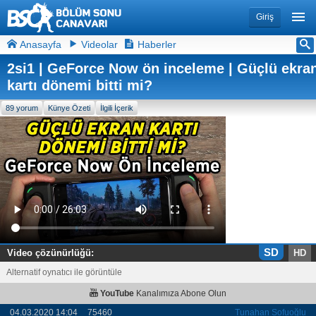
Giriş
Anasayfa
Videolar
Haberler
2si1 | GeForce Now ön inceleme | Güçlü ekra
kartı dönemi bitti mi?
89 yorum
Künye Özeti
İlgili İçerik
SD
Video çözünürlüğü:
HD
Alternatif oynatıcı ile görüntüle
YouTube
Kanalımıza Abone Olun
04.03.2020 14:04
75460
Tunahan Sofuoğlu