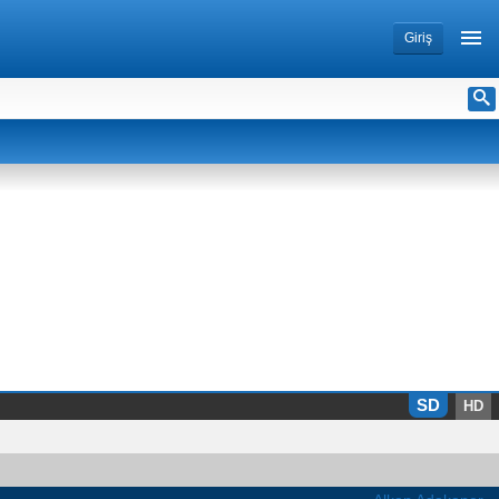
Giriş
SD
HD