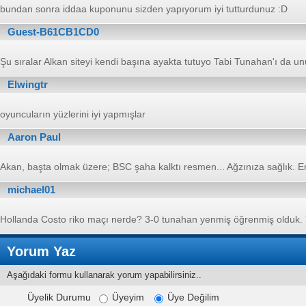
bundan sonra iddaa kuponunu sizden yapıyorum iyi tutturdunuz :D
Guest-B61CB1CD0
Şu sıralar Alkan siteyi kendi başına ayakta tutuyo Tabi Tunahan'ı da u
Elwingtr
oyuncuların yüzlerini iyi yapmışlar
Aaron Paul
Akan, başta olmak üzere; BSC şaha kalktı resmen... Ağzınıza sağlık. Em
michael01
Hollanda Costo riko maçı nerde? 3-0 tunahan yenmiş öğrenmiş olduk. Y
Yorum Yaz
Aşağıdaki formu kullanarak yorum yapabilirsiniz..
Üyelik Durumu
Üyeyim
Üye Değilim