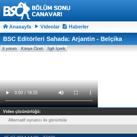
Anasayfa
Videolar
Haberler
BSC Editörleri Sahada: Arjantin - Belçika
6 yorum
Künye Özeti
İlgili İçerik
Video çözünürlüğü:
Alternatif oynatıcı ile görüntüle