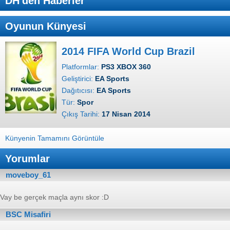
DH'den Haberler
Oyunun Künyesi
2014 FIFA World Cup Brazil
Platformlar:
PS3 XBOX 360
Geliştirici:
EA Sports
Dağıtıcısı:
EA Sports
Tür:
Spor
Çıkış Tarihi:
17 Nisan 2014
Künyenin Tamamını Görüntüle
Yorumlar
moveboy_61
Vay be gerçek maçla aynı skor :D
BSC Misafiri