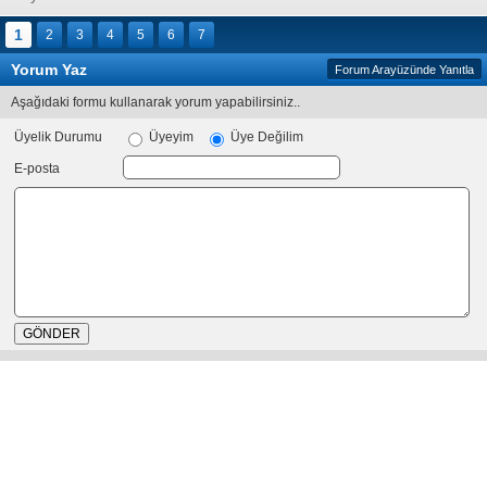
1
2
3
4
5
6
7
Yorum Yaz
Forum Arayüzünde Yanıtla
Aşağıdaki formu kullanarak yorum yapabilirsiniz..
Üyelik Durumu
Üyeyim
Üye Değilim
E-posta