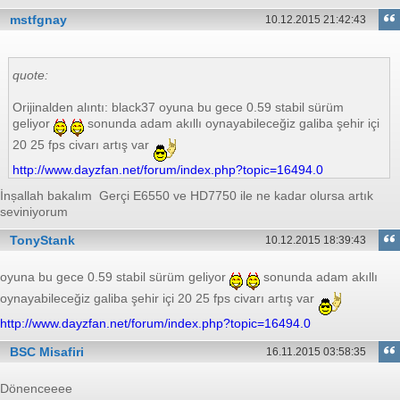
mstfgnay
10.12.2015 21:42:43
quote:
Orijinalden alıntı: black37 oyuna bu gece 0.59 stabil sürüm
geliyor
sonunda adam akıllı oynayabileceğiz galiba şehir içi
20 25 fps civarı artış var
http://www.dayzfan.net/forum/index.php?topic=16494.0
İnșallah bakalım
Gerçi E6550 ve HD7750 ile ne kadar olursa artık
seviniyorum
TonyStank
10.12.2015 18:39:43
oyuna bu gece 0.59 stabil sürüm geliyor
sonunda adam akıllı
oynayabileceğiz galiba şehir içi 20 25 fps civarı artış var
http://www.dayzfan.net/forum/index.php?topic=16494.0
BSC Misafiri
16.11.2015 03:58:35
Dönenceeee