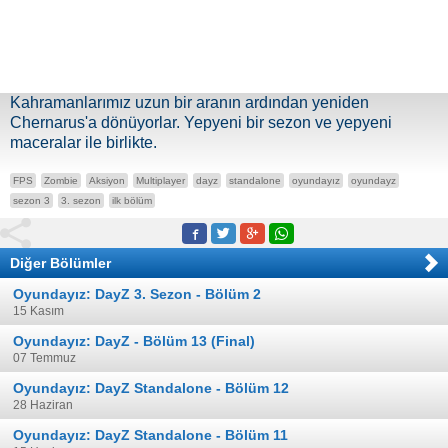
Kahramanlarımız uzun bir aranın ardından yeniden
Chernarus'a dönüyorlar. Yepyeni bir sezon ve yepyeni
maceralar ile birlikte.
FPS
Zombie
Aksiyon
Multiplayer
dayz
standalone
oyundayız
oyundayz
sezon 3
3. sezon
ilk bölüm
Diğer Bölümler
Oyundayız: DayZ 3. Sezon - Bölüm 2
15 Kasım
Oyundayız: DayZ - Bölüm 13 (Final)
07 Temmuz
Oyundayız: DayZ Standalone - Bölüm 12
28 Haziran
Oyundayız: DayZ Standalone - Bölüm 11