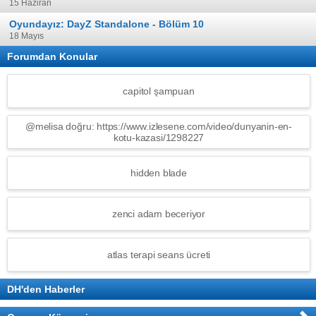
15 Haziran
Oyundayız: DayZ Standalone - Bölüm 10
18 Mayıs
Forumdan Konular
capitol şampuan
@melisa doğru: https://www.izlesene.com/video/dunyanin-en-
kotu-kazasi/1298227
hidden blade
zenci adam beceriyor
atlas terapi seans ücreti
DH'den Haberler