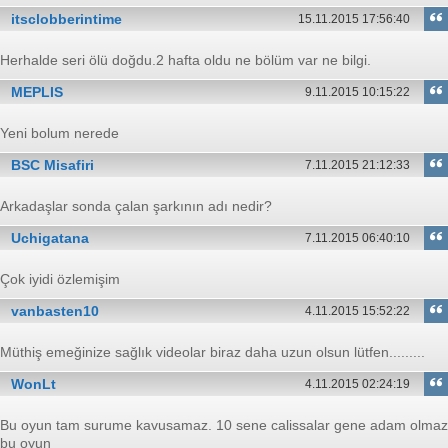
itsclobberintime
15.11.2015 17:56:40
Herhalde seri ölü doğdu.2 hafta oldu ne bölüm var ne bilgi.
MEPLIS
9.11.2015 10:15:22
Yeni bolum nerede
BSC Misafiri
7.11.2015 21:12:33
Arkadaşlar sonda çalan şarkının adı nedir?
Uchigatana
7.11.2015 06:40:10
Çok iyidi özlemişim
vanbasten10
4.11.2015 15:52:22
Müthiş emeğinize sağlık videolar biraz daha uzun olsun lütfen.........
WonLt
4.11.2015 02:24:19
Bu oyun tam surume kavusamaz. 10 sene calissalar gene adam olmaz
bu oyun