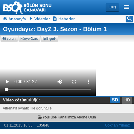
Giriş
Anasayfa
Videolar
Haberler
Oyundayız: DayZ 3. Sezon - Bölüm 1
69 yorum
Künye Özeti
İlgili İçerik
SD
Video çözünürlüğü:
HD
Alternatif oynatıcı ile görüntüle
YouTube
Kanalımıza Abone Olun
01.11.2015 16:33
135848
Gökhan Yılmaz