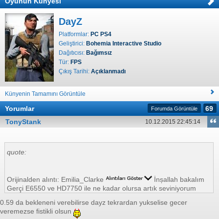
Oyunun Künyesi
DayZ
Platformlar:
PC PS4
Geliştirici:
Bohemia Interactive Studio
Dağıtıcısı:
Bağımsız
Tür:
FPS
Çıkış Tarihi:
Açıklanmadı
Künyenin Tamamını Görüntüle
Yorumlar
69
Forumda Görüntüle
TonyStank
10.12.2015 22:45:14
quote:
Orijinalden alıntı: Emilia_Clarke
İnșallah bakalım
Gerçi E6550 ve HD7750 ile ne kadar olursa artık seviniyorum
0.59 da bekleneni verebilirse dayz tekrardan yukselise gecer
veremezse fistikli olsun