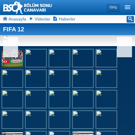
Giriş
Anasayfa
Videolar
Haberler
FIFA 12