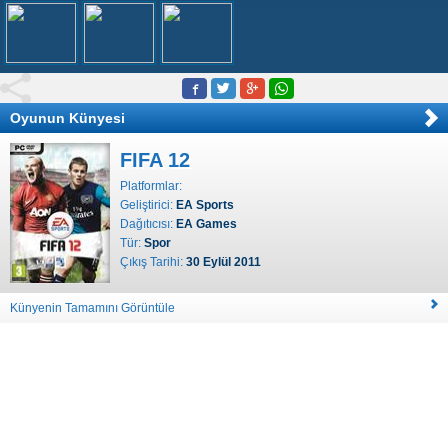
Oyunun Künyesi
FIFA 12
Platformlar:
Geliştirici:
EA Sports
Dağıtıcısı:
EA Games
Tür:
Spor
Çıkış Tarihi:
30 Eylül 2011
Künyenin Tamamını Görüntüle