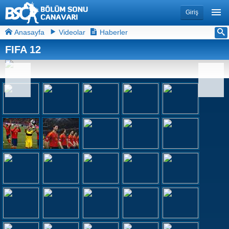
Giriş
Anasayfa
Videolar
Haberler
FIFA 12