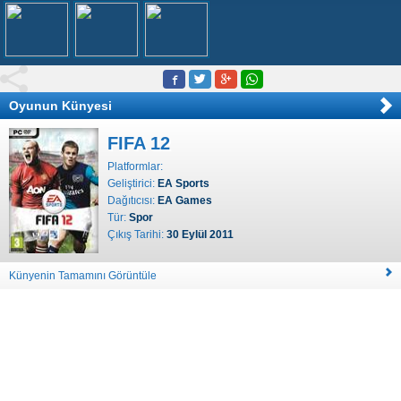
Oyunun Künyesi
FIFA 12
Platformlar:
Geliştirici:
EA Sports
Dağıtıcısı:
EA Games
Tür:
Spor
Çıkış Tarihi:
30 Eylül 2011
Künyenin Tamamını Görüntüle