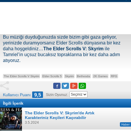
Bu müziği duyduğunuzda sizde bizim gibi gaza geliyor,
yerinizde duramıyorsanız Elder Scrolls dünyasına bir kez
daha hoşgeldiniz…
The Elder Scrolls V: Skyrim
ile
Tamriel’in uçsuz bucaksız topraklarına bir kez daha adım
atıyoruz.
The Elder Scrolls V Skyrim
Elder Scrolls 5
Skyrim
Bethesda
2K Games
RPG
9,5
Kullanıcı Puanı
Sizin Oyunuz:
İlgili İçerik
The Elder Scrolls V: Skyrim'de Artık
Karakteriniz Keçileri Kaçırabilir
3.5.2024
Haber