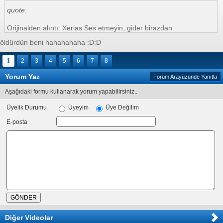
quote:
Orijinalden alıntı: Xerias Ses etmeyin, gider birazdan
öldürdün beni hahahahaha :D:D
1
2
3
4
5
6
7
8
Yorum Yaz
Forum Arayüzünde Yanıtla
Aşağıdaki formu kullanarak yorum yapabilirsiniz..
Üyelik Durumu
Üyeyim
Üye Değilim
E-posta
Diğer Videolar