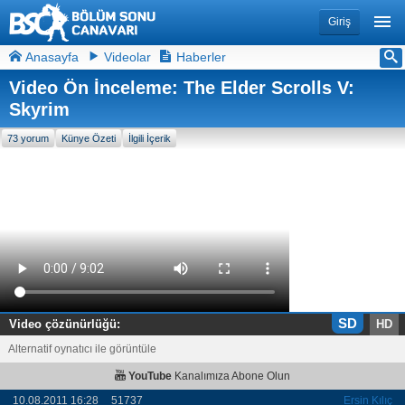
Giriş
Anasayfa
Videolar
Haberler
Video Ön İnceleme: The Elder Scrolls V:
Skyrim
73 yorum
Künye Özeti
İlgili İçerik
SD
Video çözünürlüğü:
HD
Alternatif oynatıcı ile görüntüle
YouTube
Kanalımıza Abone Olun
10.08.2011 16:28
51737
Ersin Kılıç