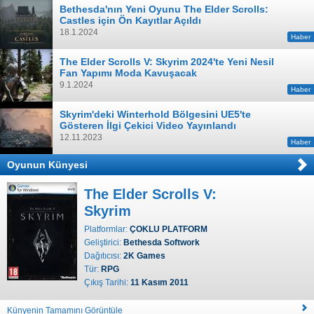
Bethesda'nın Yeni Oyunu The Elder Scrolls:
Castles için Ön Kayıtlar Açıldı
18.1.2024
Haber
The Elder Scrolls V: Skyrim 2024'te Yeni Nesil
Fan Yapımı Moda Kavuşacak
9.1.2024
Haber
Skyrim'deki Winterhold Bölgesini UE5'te
Gösteren İlgi Çekici Video Yayınlandı
12.11.2023
Haber
Oyunun Künyesi
The Elder Scrolls V:
Skyrim
Platformlar:
ÇOKLU PLATFORM
Geliştirici:
Bethesda Softwork
Dağıtıcısı:
2K Games
Tür:
RPG
Çıkış Tarihi:
11 Kasım 2011
Künyenin Tamamını Görüntüle