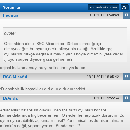
Yorumlar
73
Forumda Görüntüle
Faunus
19.11.2011 16:40:49
quote:
Orijinalden alıntı: BSC Misafiri sırf türkçe olmadığı için
almayacağım bu oyunu,derin hikayenin olduğu özellikle rpg
oyunlarını türkçe değilse almayın yahu böyle olmaz bi yere kadar
:) oyun süper diyede gaza gelmemeli
orjinal kullanmamayi rasyonellestirmeyin lutfen.
BSC Misafiri
18.11.2011 18:05:42
:D ahahah ilk baştaki dı dıd dıııı dıdı dııı fsddsf
DjAnda
1.11.2011 19:55:54
Arkadaşlar bir sorum olacak. Ben fps tarzı oyunları konsol
kumandalarında hiç beceremem. O nedenler hep uzak dururum. Bu
oyun oynanabilirlik açısından nasıl? Yani, misal fps'de nişan almam
mümkün değil, yapamıyorum. Bunda nasıl?