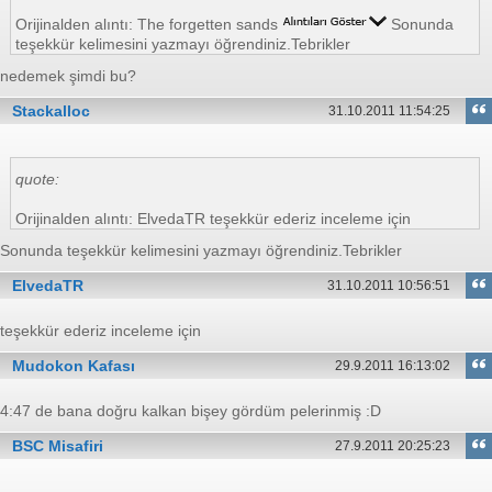
Orijinalden alıntı: The forgetten sands
Sonunda
teşekkür kelimesini yazmayı öğrendiniz.Tebrikler
nedemek şimdi bu?
Stackalloc
31.10.2011 11:54:25
quote:
Orijinalden alıntı: ElvedaTR teşekkür ederiz inceleme için
Sonunda teşekkür kelimesini yazmayı öğrendiniz.Tebrikler
ElvedaTR
31.10.2011 10:56:51
teşekkür ederiz inceleme için
Mudokon Kafası
29.9.2011 16:13:02
4:47 de bana doğru kalkan bişey gördüm pelerinmiş :D
BSC Misafiri
27.9.2011 20:25:23