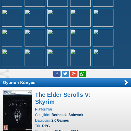
Oyunun Künyesi
The Elder Scrolls V:
Skyrim
Platformlar:
Geliştirici:
Bethesda Softwork
Dağıtıcısı:
2K Games
Tür:
RPG