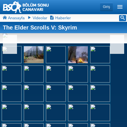
Giriş
Anasayfa
Videolar
Haberler
The Elder Scrolls V: Skyrim