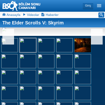
Giriş
Anasayfa
Videolar
Haberler
The Elder Scrolls V: Skyrim