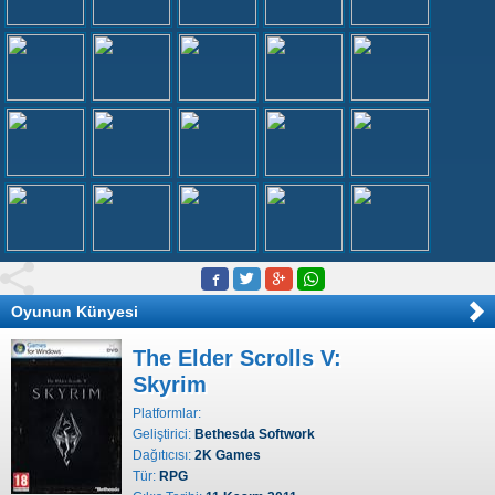
Oyunun Künyesi
The Elder Scrolls V:
Skyrim
Platformlar:
Geliştirici:
Bethesda Softwork
Dağıtıcısı:
2K Games
Tür:
RPG